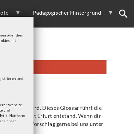
ote
Pädagogischer Hintergrund
men oder dies
okies mit
gistrieren und
erer Website.
ktualisiert wird. Dieses Glossar führt die
te und
er Universität Erfurt entstand. Wenn dir
lytik-Plattform
speichert.
h mit deinem Vorschlag gerne bei uns unter