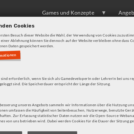
Games und Konzepte
Angeb
nden Cookies
ersten Besuch dieser Website die Wahl, der Verwendung von Cookies zuzustim
 einer Ablehnung können Sie dennoch auf der Website verbleiben ohne dass Co
nen Daten gespeichert werden.
rmationen
s!
 sind erforderlich, wenn Sie sich als GamedeveloperIn oder LehrerIn bei uns re
geloggt sind. Die Speicherdauer entspricht der Länge der Sitzung.
rbesserung unseres Angebots sammeln wir Informationen über die Nutzung uns
d Ausdrücken aus der Welt des Gaming, die regelmäßig a
onen umfassen die Häufigkeit von Seitenbesuchen, Nutzerwege, benutzte Gerä
Gaming“
weiter, das im Rahmen eines OER-Projekts an d
aften. Zur Erfassung statistischer Daten nutzen wir die Open-Source-Webana
es von uns betrieben wird. Dabei werden Cookies für die Dauer der Sitzung ge
alls im Glossar aufgenommen werden sollten, melde dic