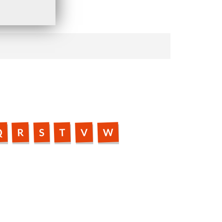
W
Q
V
R
T
S