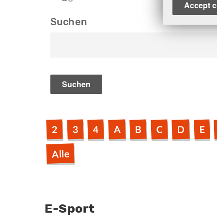
Accept c
Suchen
D
A
B
C
2
3
4
E
Alle
E-Sport