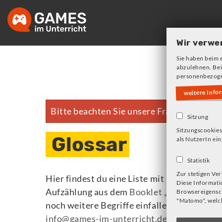
Skip
to
main
Wir verwe
navigation
Sie haben beim 
abzulehnen. Bei
personenbezoge
weitere Info
Bitte beachten Sie unsere Frage zu Cookie
Error
Sitzung
message
Sitzungscookies
Glossar
als NutzerIn ein
Statistik
Zur stetigen Ve
Hier findest du eine Liste mit Begriffen un
Diese Informati
Aufzählung aus dem
Booklet „Playground 
Browsereigensch
"Matomo", welch
noch weitere Begriffe einfallen, die ebenf
info@games-im-unterricht.de
.