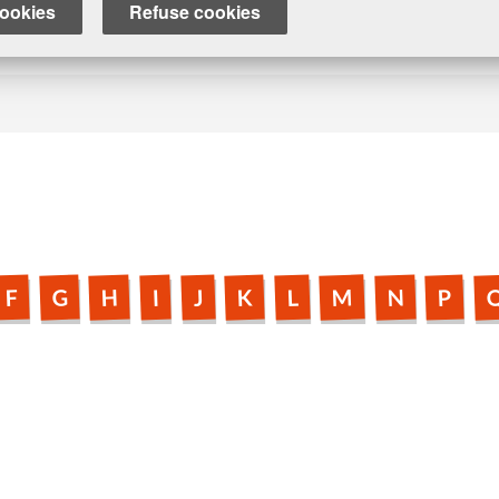
ookies
Refuse cookies
M
H
N
G
K
P
F
L
J
I