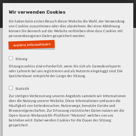
Skip
to
Wir verwenden Cookies
main
Sie haben beim ersten Besuch dieser Website die Wahl, der Verwendung
von Cookies zuzustimmen oder dies abzulehnen. Bei einer Ablehnung
navigation
können Sie dennoch auf der Website verbleiben ohne dass Cookies mit
personenbezogenen Daten gespeichert werden.
weitere Informationen
Sitzung
Sitzungscookies sind erforderlich, wenn Sie sich als GamedeveloperIn
oder LehrerIn bei uns registrieren und als NutzerIn eingeloggt sind. Die
Bitte beachten Sie unsere Frage zu Cookies!
Fehlermeldung
Speicherdauer entspricht der Länge der Sitzung.
Kontakt
Statistik
Zur stetigen Verbesserung unseres Angebots sammeln wir Informationen
über die Nutzung unserer Website. Diese Informationen umfassen die
Häufigkeit von Seitenbesuchen, Nutzerwege, benutzte Geräte und
Browsereigenschaften. Zur Erfassung statistischer Daten nutzen wir die
Open-Source-Webanalytik-Plattform "Matomo", welches von uns
betrieben wird. Dabei werden Cookies für die Dauer der Sitzung
gespeichert.
Entschuldigung...Für dieses Webformular
Statusmeldung
dürfen keine neuen Eingaben vorgenommen