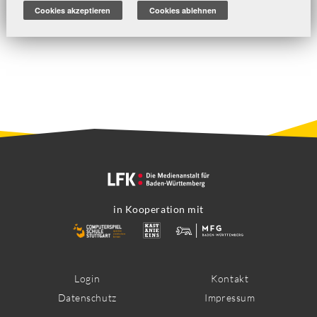
Cookies akzeptieren
Cookies ablehnen
werden.
in Kooperation mit
Footer
Login
Kontakt
Datenschutz
Impressum
Menü