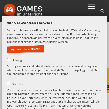
Skip
to
main
navigation
Wir verwenden Cookies
Sie haben beim ersten Besuch dieser Website die Wahl, der Verwendung
von Cookies zuzustimmen oder dies abzulehnen. Bei einer Ablehnung
können Sie dennoch auf der Website verbleiben ohne dass Cookies mit
personenbezogenen Daten gespeichert werden.
weitere Informationen
Bitte beachten Sie unsere Frage zu Cookies!
Fehlermeldung
Sitzung
Sitzungscookies sind erforderlich, wenn Sie sich als GamedeveloperIn
oder LehrerIn bei uns registrieren und als NutzerIn eingeloggt sind. Die
Übersicht aller
Speicherdauer entspricht der Länge der Sitzung.
Unterrichtskonzept
Statistik
Zur stetigen Verbesserung unseres Angebots sammeln wir Informationen
über die Nutzung unserer Website. Diese Informationen umfassen die
Häufigkeit von Seitenbesuchen, Nutzerwege, benutzte Geräte und
Browsereigenschaften. Zur Erfassung statistischer Daten nutzen wir die
Titel und Beschreibung durchsuchen
Open-Source-Webanalytik-Plattform "Matomo", welches von uns