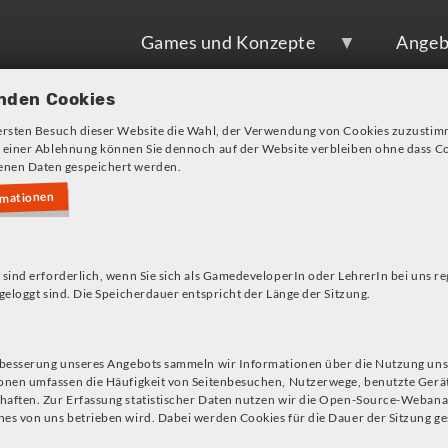
Games und Konzepte
Angeb
nden Cookies
ersten Besuch dieser Website die Wahl, der Verwendung von Cookies zuzustim
 einer Ablehnung können Sie dennoch auf der Website verbleiben ohne dass Co
nen Daten gespeichert werden.
rmationen
s!
 sind erforderlich, wenn Sie sich als GamedeveloperIn oder LehrerIn bei uns re
geloggt sind. Die Speicherdauer entspricht der Länge der Sitzung.
Wenn vom Thema Mülltrennung die
rbesserung unseres Angebots sammeln wir Informationen über die Nutzung uns
onen umfassen die Häufigkeit von Seitenbesuchen, Nutzerwege, benutzte Gerä
beurteilen, nach welchen Abfallart
aften. Zur Erfassung statistischer Daten nutzen wir die Open-Source-Webana
wenn es darum geht, konkrete Abf
es von uns betrieben wird. Dabei werden Cookies für die Dauer der Sitzung ge
stoßen die meisten bald an die Gr