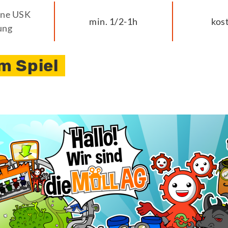
ine USK
min. 1/2-1h
kos
ung
m Spiel