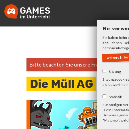
Skip
to
main
navigation
Wir verwe
Sie haben beim 
abzulehnen. Bei
personenbezoge
weitere Info
Bitte beachten Sie unsere Frage zu Cookie
Fehlermeldung
Sitzung
Die Müll AG
Sitzungscookies
als NutzerIn ein
Statistik
Zur stetigen Ve
Diese Informati
Browsereigensch
"Matomo", welch