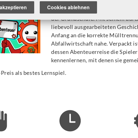
akzeptieren
Cookies ablehnen
Die Müll AG
setzt da an, wo Müllt
der Grundschule. Mit seinem durc
liebevoll ausgearbeiteten Geschic
Anfang an die korrekte Mülltrennu
Abfallwirtschaft nahe. Verpackt is
dessen Abenteuerreise die Spiele
kennenlernen, mit denen sie geme
eis als bestes Lernspiel.