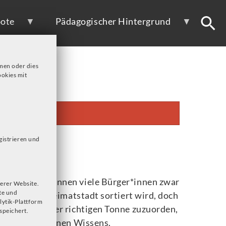
ote
Pädagogischer Hintergrund
men oder dies
okies mit
gistrieren und
 Rede ist, können viele Bürger*innen zwar
erer Website.
te und
en in ihrer Heimatstadt sortiert wird, doch
lytik-Plattform
allprodukte der richtigen Tonne zuzuorden,
speichert.
enzen des eigenen Wissens.