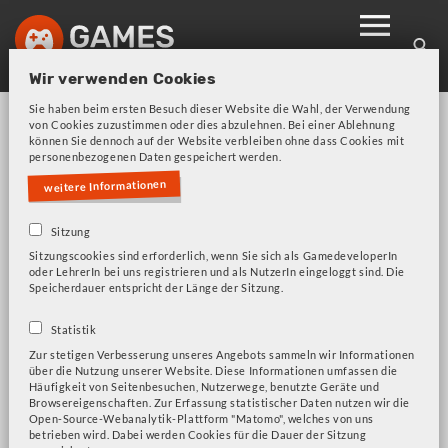
Skip
to
main
Wir verwenden Cookies
navigation
Sie haben beim ersten Besuch dieser Website die Wahl, der Verwendung
von Cookies zuzustimmen oder dies abzulehnen. Bei einer Ablehnung
können Sie dennoch auf der Website verbleiben ohne dass Cookies mit
personenbezogenen Daten gespeichert werden.
weitere Informationen
Sitzung
Bitte beachten Sie unsere Frage zu Cookies!
Fehlermeldung
Sitzungscookies sind erforderlich, wenn Sie sich als GamedeveloperIn
oder LehrerIn bei uns registrieren und als NutzerIn eingeloggt sind. Die
Speicherdauer entspricht der Länge der Sitzung.
iRobot Factory
Statistik
Zur stetigen Verbesserung unseres Angebots sammeln wir Informationen
über die Nutzung unserer Website. Diese Informationen umfassen die
Häufigkeit von Seitenbesuchen, Nutzerwege, benutzte Geräte und
Browsereigenschaften. Zur Erfassung statistischer Daten nutzen wir die
Open-Source-Webanalytik-Plattform "Matomo", welches von uns
betrieben wird. Dabei werden Cookies für die Dauer der Sitzung