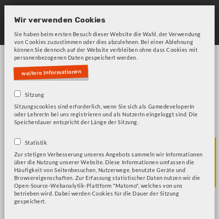
Skip
to
Wir verwenden Cookies
main
Sie haben beim ersten Besuch dieser Website die Wahl, der Verwendung
von Cookies zuzustimmen oder dies abzulehnen. Bei einer Ablehnung
navigation
können Sie dennoch auf der Website verbleiben ohne dass Cookies mit
personenbezogenen Daten gespeichert werden.
weitere Informationen
Sitzung
Sitzungscookies sind erforderlich, wenn Sie sich als GamedeveloperIn
oder LehrerIn bei uns registrieren und als NutzerIn eingeloggt sind. Die
Bitte beachten Sie unsere Frage zu Cookies!
Fehlermeldung
Speicherdauer entspricht der Länge der Sitzung.
Gesundheit und
Statistik
Zur stetigen Verbesserung unseres Angebots sammeln wir Informationen
über die Nutzung unserer Website. Diese Informationen umfassen die
Soziales (GuS)
Häufigkeit von Seitenbesuchen, Nutzerwege, benutzte Geräte und
Browsereigenschaften. Zur Erfassung statistischer Daten nutzen wir die
Open-Source-Webanalytik-Plattform "Matomo", welches von uns
betrieben wird. Dabei werden Cookies für die Dauer der Sitzung
gespeichert.
Life is Strange