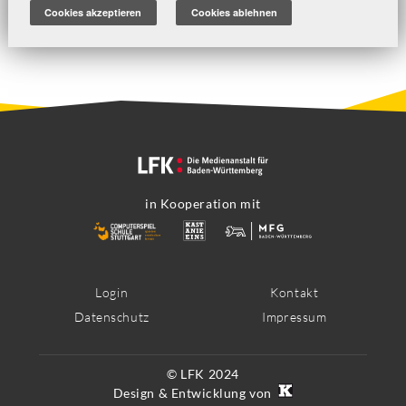
Cookies akzeptieren
Cookies ablehnen
in Kooperation mit
Footer
Login
Kontakt
Datenschutz
Impressum
Menü
© LFK 2024
Design & Entwicklung von