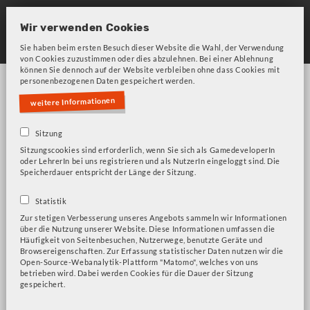
Skip
to
Wir verwenden Cookies
main
Sie haben beim ersten Besuch dieser Website die Wahl, der Verwendung
von Cookies zuzustimmen oder dies abzulehnen. Bei einer Ablehnung
navigation
können Sie dennoch auf der Website verbleiben ohne dass Cookies mit
personenbezogenen Daten gespeichert werden.
weitere Informationen
Sitzung
Sitzungscookies sind erforderlich, wenn Sie sich als GamedeveloperIn
oder LehrerIn bei uns registrieren und als NutzerIn eingeloggt sind. Die
Bitte beachten Sie unsere Frage zu Cookies!
Fehlermeldung
Speicherdauer entspricht der Länge der Sitzung.
Achtsamkeit
Statistik
Zur stetigen Verbesserung unseres Angebots sammeln wir Informationen
über die Nutzung unserer Website. Diese Informationen umfassen die
Häufigkeit von Seitenbesuchen, Nutzerwege, benutzte Geräte und
Browsereigenschaften. Zur Erfassung statistischer Daten nutzen wir die
Light on Earth
Open-Source-Webanalytik-Plattform "Matomo", welches von uns
betrieben wird. Dabei werden Cookies für die Dauer der Sitzung
gespeichert.
Achtsamkeit abonnieren