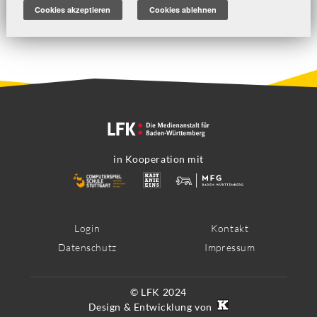
Cookies akzeptieren
Cookies ablehnen
in Kooperation mit
Footer
Login
Kontakt
Datenschutz
Impressum
Menü
© LFK 2024
Design & Entwicklung von