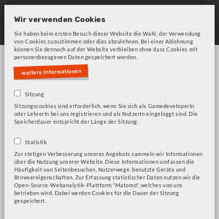
Skip
to
Wir verwenden Cookies
main
Sie haben beim ersten Besuch dieser Website die Wahl, der Verwendung
von Cookies zuzustimmen oder dies abzulehnen. Bei einer Ablehnung
navigation
können Sie dennoch auf der Website verbleiben ohne dass Cookies mit
personenbezogenen Daten gespeichert werden.
weitere Informationen
Sitzung
Sitzungscookies sind erforderlich, wenn Sie sich als GamedeveloperIn
oder LehrerIn bei uns registrieren und als NutzerIn eingeloggt sind. Die
Bitte beachten Sie unsere Frage zu Cookies!
Fehlermeldung
Speicherdauer entspricht der Länge der Sitzung.
Gesellschaftskritik
Statistik
Zur stetigen Verbesserung unseres Angebots sammeln wir Informationen
über die Nutzung unserer Website. Diese Informationen umfassen die
Häufigkeit von Seitenbesuchen, Nutzerwege, benutzte Geräte und
Browsereigenschaften. Zur Erfassung statistischer Daten nutzen wir die
Die Sims 4
Open-Source-Webanalytik-Plattform "Matomo", welches von uns
betrieben wird. Dabei werden Cookies für die Dauer der Sitzung
gespeichert.
Gesellschaftskritik abonnieren