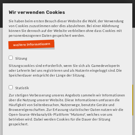
Skip
to
Wir verwenden Cookies
main
Sie haben beim ersten Besuch dieser Website die Wahl, der Verwendung
von Cookies zuzustimmen oder dies abzulehnen. Bei einer Ablehnung
navigation
können Sie dennoch auf der Website verbleiben ohne dass Cookies mit
personenbezogenen Daten gespeichert werden.
weitere Informationen
Sitzung
Sitzungscookies sind erforderlich, wenn Sie sich als GamedeveloperIn
oder LehrerIn bei uns registrieren und als NutzerIn eingeloggt sind. Die
Bitte beachten Sie unsere Frage zu Cookies!
Fehlermeldung
Speicherdauer entspricht der Länge der Sitzung.
Familie und
Statistik
Zur stetigen Verbesserung unseres Angebots sammeln wir Informationen
über die Nutzung unserer Website. Diese Informationen umfassen die
Gesellschaft
Häufigkeit von Seitenbesuchen, Nutzerwege, benutzte Geräte und
Browsereigenschaften. Zur Erfassung statistischer Daten nutzen wir die
Open-Source-Webanalytik-Plattform "Matomo", welches von uns
betrieben wird. Dabei werden Cookies für die Dauer der Sitzung
gespeichert.
Tell Me Why