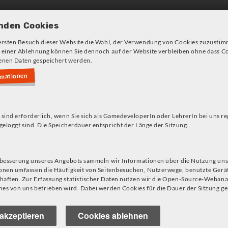
Games und Konzepte
Angeb
nden Cookies
ersten Besuch dieser Website die Wahl, der Verwendung von Cookies zuzustim
 einer Ablehnung können Sie dennoch auf der Website verbleiben ohne dass Co
nen Daten gespeichert werden.
rmationen
s!
 sind erforderlich, wenn Sie sich als GamedeveloperIn oder LehrerIn bei uns re
geloggt sind. Die Speicherdauer entspricht der Länge der Sitzung.
Themen
rbesserung unseres Angebots sammeln wir Informationen über die Nutzung uns
onen umfassen die Häufigkeit von Seitenbesuchen, Nutzerwege, benutzte Gerä
aften. Zur Erfassung statistischer Daten nutzen wir die Open-Source-Webana
es von uns betrieben wird. Dabei werden Cookies für die Dauer der Sitzung ge
akzeptieren
Cookies ablehnen