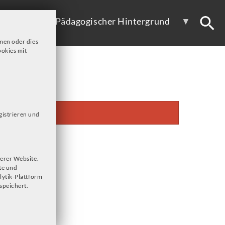
ote
Pädagogischer Hintergrund
men oder dies
okies mit
gistrieren und
erer Website.
te und
lytik-Plattform
speichert.