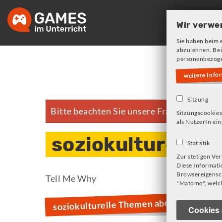
Skip
to
Wir verwe
main
Sie haben beim 
navigation
abzulehnen. Bei
personenbezoge
weitere Info
Sitzung
Bitte beachten Sie unsere Frage zu Cookie
Fehlermeldung
Sitzungscookies
als NutzerIn ein
soziokulturelle 
Statistik
Zur stetigen Ve
Diese Informati
Browsereigensch
Tell Me Why
"Matomo", welch
soziokulturelle Themen abonnieren
Cookies 