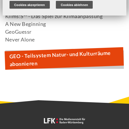
Cookies akzeptieren
Cookies ablehnen
Terra Nil
Klims:S²¹ - Das Spiel zur Klimaanpassung
A New Beginning
GeoGuessr
Never Alone
GEO - Teilsystem Natur- und Kulturräume
abonnieren