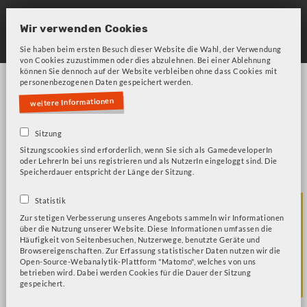
Skip
to
Wir verwenden Cookies
main
Sie haben beim ersten Besuch dieser Website die Wahl, der Verwendung
von Cookies zuzustimmen oder dies abzulehnen. Bei einer Ablehnung
navigation
können Sie dennoch auf der Website verbleiben ohne dass Cookies mit
personenbezogenen Daten gespeichert werden.
weitere Informationen
Sitzung
Sitzungscookies sind erforderlich, wenn Sie sich als GamedeveloperIn
Bitte beachten Sie unsere Frage zu Cookies!
Fehlermeldung
oder LehrerIn bei uns registrieren und als NutzerIn eingeloggt sind. Die
Speicherdauer entspricht der Länge der Sitzung.
GEO - Teilsystem
Statistik
Zur stetigen Verbesserung unseres Angebots sammeln wir Informationen
über die Nutzung unserer Website. Diese Informationen umfassen die
Natur- und
Häufigkeit von Seitenbesuchen, Nutzerwege, benutzte Geräte und
Browsereigenschaften. Zur Erfassung statistischer Daten nutzen wir die
Open-Source-Webanalytik-Plattform "Matomo", welches von uns
Kulturräume
betrieben wird. Dabei werden Cookies für die Dauer der Sitzung
gespeichert.