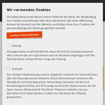
Skip
to
Wir verwenden Cookies
main
Sie haben beim ersten Besuch dieser Website die Wahl, der Verwendung
von Cookies zuzustimmen oder dies abzulehnen. Bei einer Ablehnung
navigation
können Sie dennoch auf der Website verbleiben ohne dass Cookies mit
personenbezogenen Daten gespeichert werden.
weitere Informationen
Sitzung
Sitzungscookies sind erforderlich, wenn Sie sich als GamedeveloperIn
Bitte beachten Sie unsere Frage zu Cookies!
Fehlermeldung
oder LehrerIn bei uns registrieren und als NutzerIn eingeloggt sind. Die
Speicherdauer entspricht der Länge der Sitzung.
BKMB - Information
Statistik
Zur stetigen Verbesserung unseres Angebots sammeln wir Informationen
über die Nutzung unserer Website. Diese Informationen umfassen die
& Wissen
Häufigkeit von Seitenbesuchen, Nutzerwege, benutzte Geräte und
Browsereigenschaften. Zur Erfassung statistischer Daten nutzen wir die
Open-Source-Webanalytik-Plattform "Matomo", welches von uns
betrieben wird. Dabei werden Cookies für die Dauer der Sitzung
gespeichert.
Im Bunker der Lügen