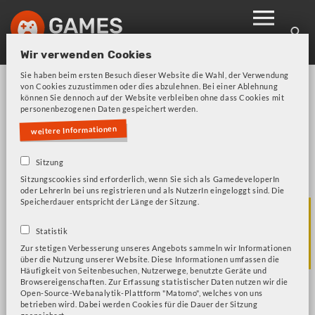
Skip
to
main
Wir verwenden Cookies
navigation
Sie haben beim ersten Besuch dieser Website die Wahl, der Verwendung
von Cookies zuzustimmen oder dies abzulehnen. Bei einer Ablehnung
können Sie dennoch auf der Website verbleiben ohne dass Cookies mit
personenbezogenen Daten gespeichert werden.
weitere Informationen
Sitzung
Bitte beachten Sie unsere Frage zu Cookies!
Fehlermeldung
Sitzungscookies sind erforderlich, wenn Sie sich als GamedeveloperIn
oder LehrerIn bei uns registrieren und als NutzerIn eingeloggt sind. Die
Speicherdauer entspricht der Länge der Sitzung.
Brothers - A Tale of
Statistik
Two Sons
Zur stetigen Verbesserung unseres Angebots sammeln wir Informationen
über die Nutzung unserer Website. Diese Informationen umfassen die
Häufigkeit von Seitenbesuchen, Nutzerwege, benutzte Geräte und
Browsereigenschaften. Zur Erfassung statistischer Daten nutzen wir die
Open-Source-Webanalytik-Plattform "Matomo", welches von uns
betrieben wird. Dabei werden Cookies für die Dauer der Sitzung