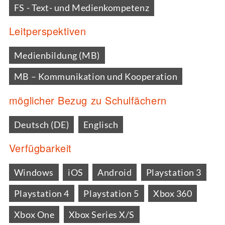
FS - Text- und Medienkompetenz
Leitperspektiven
Medienbildung (MB)
MB – Kommunikation und Kooperation
möglicher Bezug zu Schulfächern
Deutsch (DE)
Englisch
Verfügbarkeit
Windows
iOS
Android
Playstation 3
Playstation 4
Playstation 5
Xbox 360
Xbox One
Xbox Series X/S