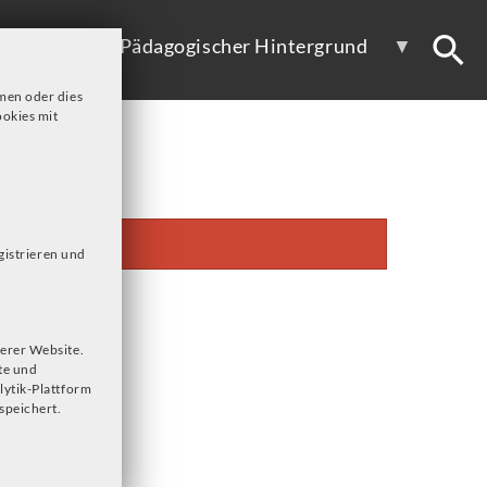
ote
Pädagogischer Hintergrund
men oder dies
okies mit
gistrieren und
erer Website.
te und
lytik-Plattform
speichert.