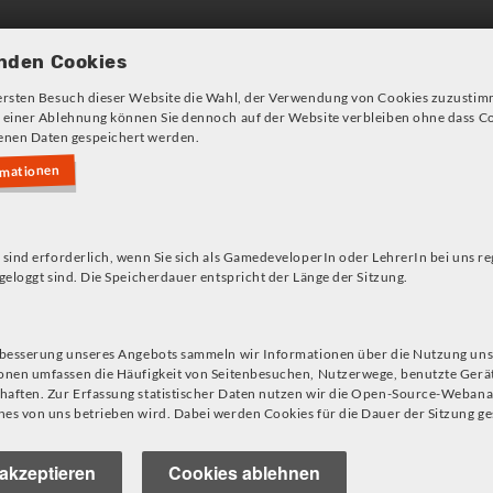
Games und Konzepte
Angeb
nden Cookies
ersten Besuch dieser Website die Wahl, der Verwendung von Cookies zuzustim
 einer Ablehnung können Sie dennoch auf der Website verbleiben ohne dass Co
nen Daten gespeichert werden.
rmationen
s!
 sind erforderlich, wenn Sie sich als GamedeveloperIn oder LehrerIn bei uns re
geloggt sind. Die Speicherdauer entspricht der Länge der Sitzung.
rbesserung unseres Angebots sammeln wir Informationen über die Nutzung uns
onen umfassen die Häufigkeit von Seitenbesuchen, Nutzerwege, benutzte Gerä
aften. Zur Erfassung statistischer Daten nutzen wir die Open-Source-Webana
es von uns betrieben wird. Dabei werden Cookies für die Dauer der Sitzung ge
akzeptieren
Cookies ablehnen