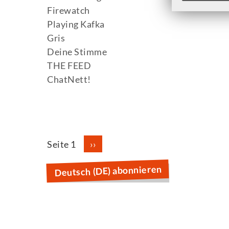
Firewatch
Playing Kafka
Gris
Deine Stimme
THE FEED
ChatNett!
Seitennummerierung
Seite 1
Nächste
››
Seite
Deutsch (DE) abonnieren