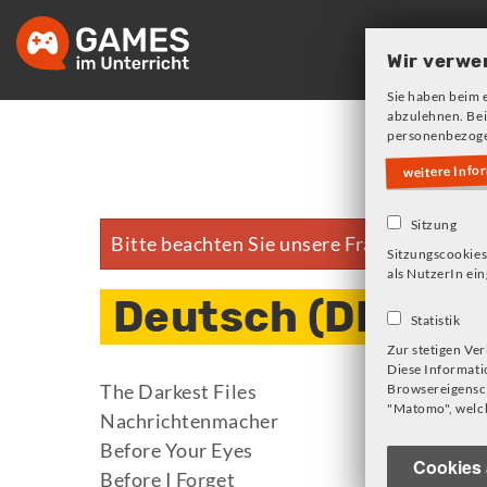
Skip
to
Wir verwe
main
Sie haben beim 
navigation
abzulehnen. Bei
personenbezoge
weitere Info
Sitzung
Bitte beachten Sie unsere Frage zu Cookie
Fehlermeldung
Sitzungscookies
als NutzerIn ein
Deutsch (DE)
Statistik
Zur stetigen Ve
Diese Informati
The Darkest Files
Browsereigensch
"Matomo", welch
Nachrichtenmacher
Before Your Eyes
Cookies 
Before I Forget