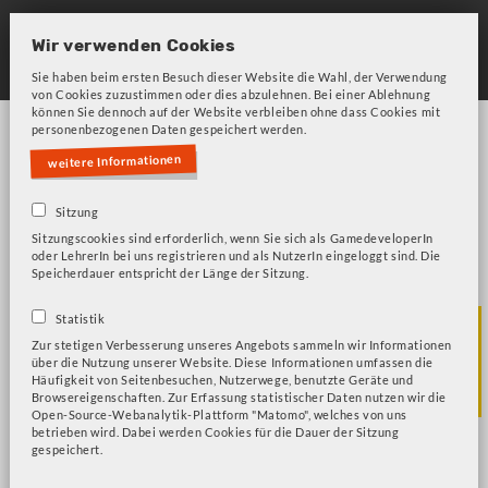
Skip
to
Wir verwenden Cookies
main
Sie haben beim ersten Besuch dieser Website die Wahl, der Verwendung
von Cookies zuzustimmen oder dies abzulehnen. Bei einer Ablehnung
navigation
können Sie dennoch auf der Website verbleiben ohne dass Cookies mit
personenbezogenen Daten gespeichert werden.
weitere Informationen
Sitzung
Sitzungscookies sind erforderlich, wenn Sie sich als GamedeveloperIn
oder LehrerIn bei uns registrieren und als NutzerIn eingeloggt sind. Die
Bitte beachten Sie unsere Frage zu Cookies!
Fehlermeldung
Speicherdauer entspricht der Länge der Sitzung.
SU - Demokratie
Statistik
Zur stetigen Verbesserung unseres Angebots sammeln wir Informationen
über die Nutzung unserer Website. Diese Informationen umfassen die
und Gesellschaft
Häufigkeit von Seitenbesuchen, Nutzerwege, benutzte Geräte und
Browsereigenschaften. Zur Erfassung statistischer Daten nutzen wir die
Open-Source-Webanalytik-Plattform "Matomo", welches von uns
betrieben wird. Dabei werden Cookies für die Dauer der Sitzung
gespeichert.
Wo ist Goldi?