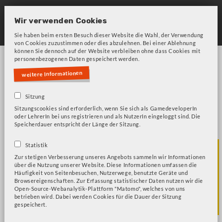
Skip
to
Wir verwenden Cookies
main
Sie haben beim ersten Besuch dieser Website die Wahl, der Verwendung
von Cookies zuzustimmen oder dies abzulehnen. Bei einer Ablehnung
navigation
können Sie dennoch auf der Website verbleiben ohne dass Cookies mit
personenbezogenen Daten gespeichert werden.
weitere Informationen
Sitzung
Sitzungscookies sind erforderlich, wenn Sie sich als GamedeveloperIn
Bitte beachten Sie unsere Frage zu Cookies!
Fehlermeldung
oder LehrerIn bei uns registrieren und als NutzerIn eingeloggt sind. Die
Speicherdauer entspricht der Länge der Sitzung.
FS - Interkulturelle
Statistik
Zur stetigen Verbesserung unseres Angebots sammeln wir Informationen
über die Nutzung unserer Website. Diese Informationen umfassen die
kommunikative
Häufigkeit von Seitenbesuchen, Nutzerwege, benutzte Geräte und
Browsereigenschaften. Zur Erfassung statistischer Daten nutzen wir die
Open-Source-Webanalytik-Plattform "Matomo", welches von uns
Kompetenz
betrieben wird. Dabei werden Cookies für die Dauer der Sitzung
gespeichert.